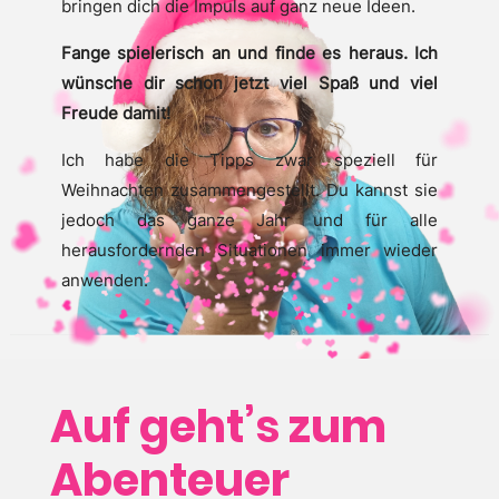
bringen dich die Impuls auf ganz neue Ideen.
Fange spielerisch an und finde es heraus. Ich
wünsche dir schon jetzt viel Spaß und viel
Freude damit!
Ich habe die Tipps zwar speziell für
Weihnachten zusammengestellt. Du kannst sie
jedoch das ganze Jahr und für alle
herausfordernden Situationen immer wieder
anwenden.
Auf geht’s zum
Abenteuer