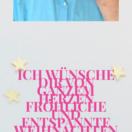
ICH WÜNSCHE
DIR VON
GANZEM
HERZEN
FRÖHLICHE
UND
ENTSPANNTE
WEIHNACHTEN