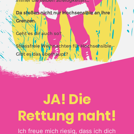
immer die selben Streitigkeiten…
Da stoßen nicht nur Hochsensible an ihre
Grenzen.
Geht es dir auch so?
Stressfreie Weihnachten für Hochsensible –
Gibt es das überhaupt?
JA! Die
Rettung naht!
Ich freue mich riesig, dass ich dich