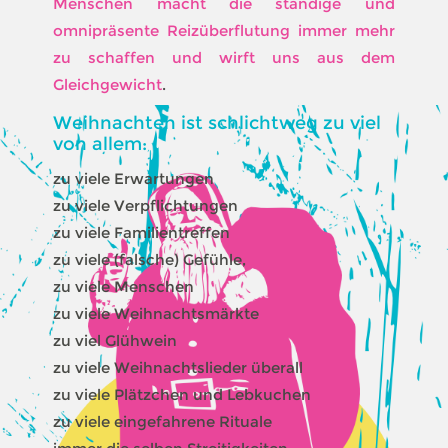
Menschen macht die ständige und
omnipräsente Reizüberflutung immer mehr
zu schaffen und wirft uns aus dem
Gleichgewicht
.
Weihnachten ist schlichtweg zu viel
von allem:
zu viele Erwartungen
zu viele Verpflichtungen
zu viele Familientreffen
zu viele (falsche) Gefühle,
zu viele Menschen
zu viele Weihnachtsmärkte
zu viel Glühwein
zu viele Weihnachtslieder überall
zu viele Plätzchen und Lebkuchen
zu viele eingefahrene Rituale